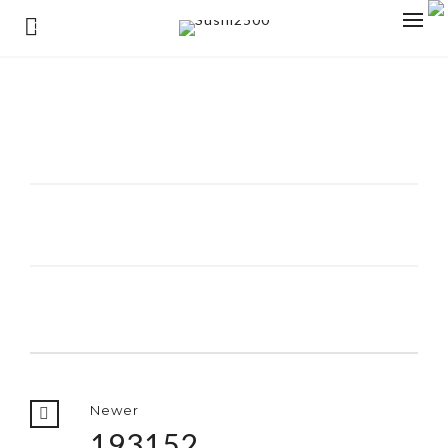
0
Newer
193152