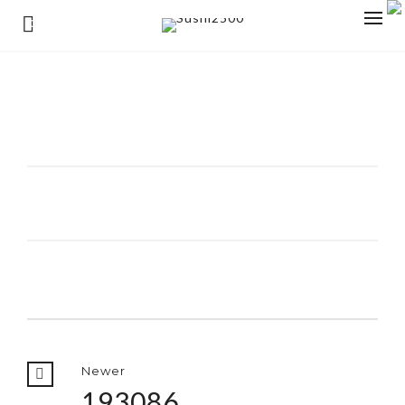
0
Newer
193086