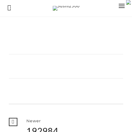
0
Newer
192984