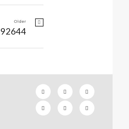
Older
192644