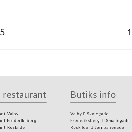
5
 restaurant
Butiks info
ant Valby
Valby
Skolegade
ant Frederiksberg
Frederiksberg
Smallegade
ant Roskilde
Roskilde
Jernbanegade