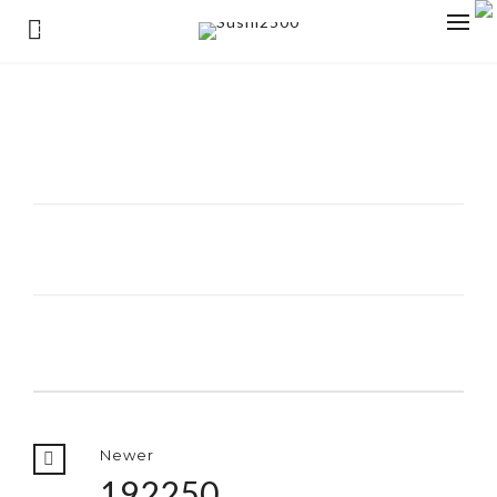
0
Newer
192250