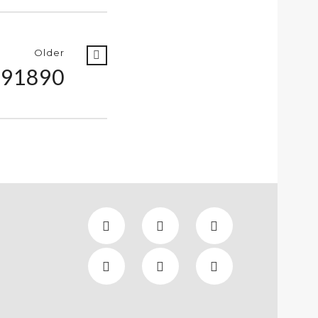
Older
191890