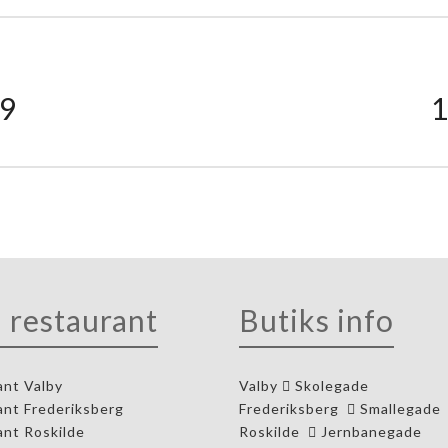
9
 restaurant
Butiks info
ant Valby
Valby
Skolegade
ant Frederiksberg
Frederiksberg
Smallegade
ant Roskilde
Roskilde
Jernbanegade