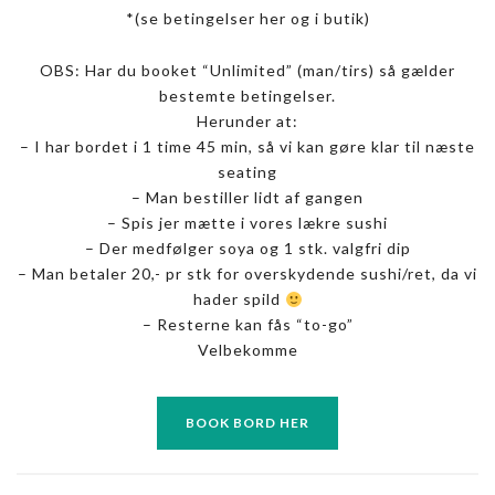
*(se betingelser her og i butik)
OBS: Har du booket “Unlimited” (man/tirs) så gælder
bestemte betingelser.
Herunder at:
– I har bordet i 1 time 45 min, så vi kan gøre klar til næste
seating
– Man bestiller lidt af gangen
– Spis jer mætte i vores lækre sushi
– Der medfølger soya og 1 stk. valgfri dip
– Man betaler 20,- pr stk for overskydende sushi/ret, da vi
hader spild
– Resterne kan fås “to-go”
Velbekomme
BOOK BORD HER