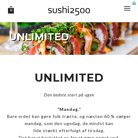
0
UNLIMITED
Sushi2500
>
Unlimited
UNLIMITED
Den bedste start på ugen
”Mandag.”
Bare ordet kan gøre folk trætte, og næsten 60 % vælger
mandag, som den ugedag, de mindst kan
lide stærkt efterfulgt af tirsdag.
Det har vi besluttet os for at gøre noget ved.