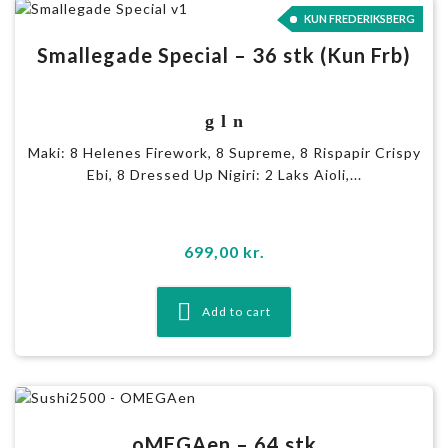
KUN FREDERIKSBERG
Smallegade Special – 36 stk (Kun Frb)
g l n
Maki: 8 Helenes Firework, 8 Supreme, 8 Rispapir Crispy
Ebi, 8 Dressed Up Nigiri: 2 Laks Aioli,...
699,00
kr.
Add to cart
oMEGAen – 64 stk