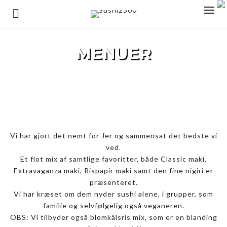
0
MENUER
Sushi2500
>
Products
>
Menuer
Vi har gjort det nemt for Jer og sammensat det bedste vi
ved.
Et flot mix af samtlige favoritter, både Classic maki,
Extravaganza maki, Rispapir maki samt den fine nigiri er
præsenteret.
Vi har kræset om dem nyder sushi alene, i grupper, som
familie og selvfølgelig også veganeren.
OBS: Vi tilbyder også blomkålsris mix, som er en blanding