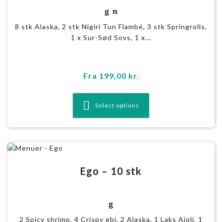
g n
8 stk Alaska, 2 stk Nigiri Tun Flambé, 3 stk Springrolls,
1 x Sur-Sød Sovs, 1 x...
Fra
199,00
kr.
Select options
Ego – 10 stk
g
2 Spicy shrimp, 4 Crispy ebi, 2 Alaska, 1 Laks Aioli, 1