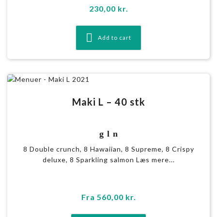
230,00
kr.
Add to cart
Maki L – 40 stk
g l n
8 Double crunch, 8 Hawaiian, 8 Supreme, 8 Crispy
deluxe, 8 Sparkling salmon Læs mere...
Fra
560,00
kr.