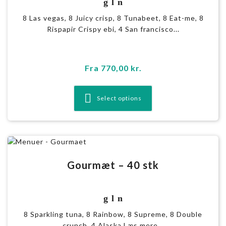
g l n
8 Las vegas, 8 Juicy crisp, 8 Tunabeet, 8 Eat-me, 8
Rispapir Crispy ebi, 4 San francisco...
Fra
770,00
kr.
Select options
Gourmæt – 40 stk
g l n
8 Sparkling tuna, 8 Rainbow, 8 Supreme, 8 Double
crunch, 4 Alaska Læs mere...