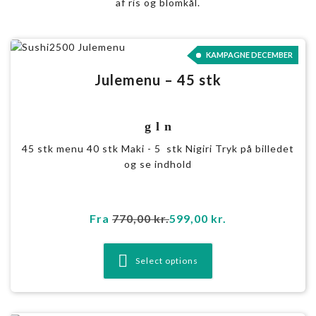
af ris og blomkål.
KAMPAGNE DECEMBER
SALE
Julemenu – 45 stk
g l n
45 stk menu 40 stk Maki - 5 stk Nigiri Tryk på billedet
og se indhold
Fra
770,00
kr.
599,00
kr.
Select options