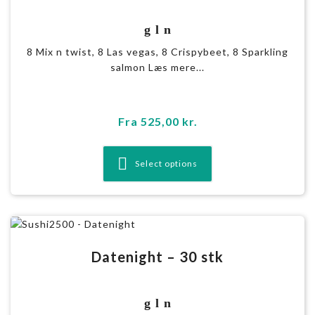
g l n
8 Mix n twist, 8 Las vegas, 8 Crispybeet, 8 Sparkling
salmon Læs mere...
Fra
525,00
kr.
Select options
Datenight – 30 stk
g l n